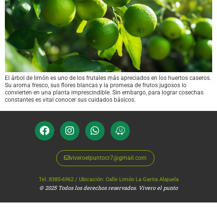
El árbol de limón es uno de los frutales más apreciados en los huertos caseros.
Su aroma fresco, sus flores blancas y la promesa de frutos jugosos lo
convierten en una planta imprescindible. Sin embargo, para lograr cosechas
constantes es vital conocer sus cuidados básicos.
viveroelpuntocr7@gmail.com
Tel.:8385-6962 / Ubicación: Calle Limón La Garita Alajuela
© 2025 Todos los derechos reservados. Vivero el punto