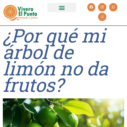
Catálogo 2026
Plantas y Servicios
¿Por qué mi
árbol de
limón no da
frutos?​