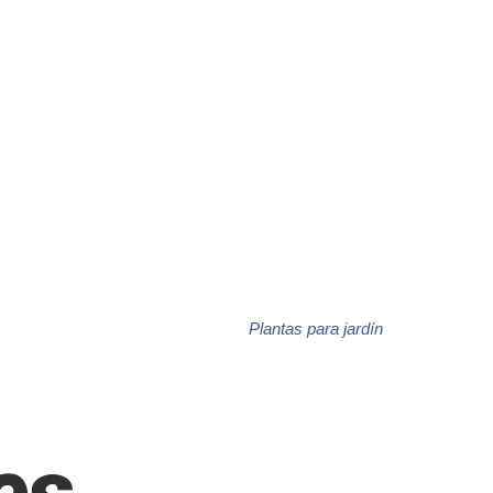
Árboles de frutas para Aves
Plantas para jardín
es