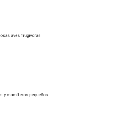
rosas aves frugívoras.
ves y mamíferos pequeños.