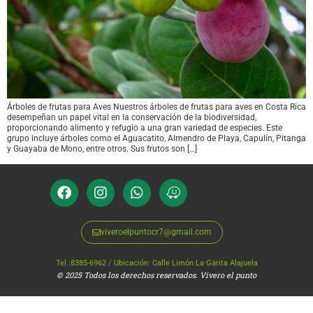
Árboles de frutas para Aves Nuestros árboles de frutas para aves en Costa Rica
desempeñan un papel vital en la conservación de la biodiversidad,
proporcionando alimento y refugio a una gran variedad de especies. Este
grupo incluye árboles como el Aguacatito, Almendro de Playa, Capulín, Pitanga
y Guayaba de Mono, entre otros. Sus frutos son […]
viveroelpuntocr7@gmail.com
Tel.:8385-6962 / Ubicación: Calle Limón La Garita Alajuela
© 2025 Todos los derechos reservados. Vivero el punto